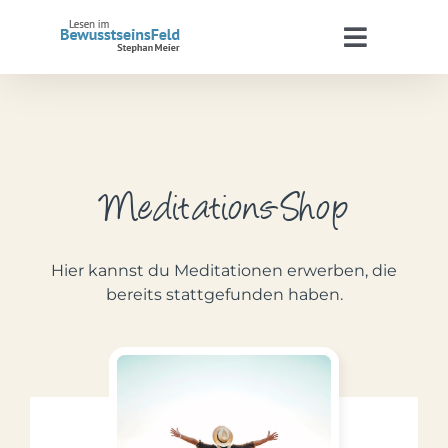
Zum
Inhalt
Toggle
springen
Navigat
Start
Stephan Meier
Meditations-Shop
BewusstseinsFeld
Hier kannst du Meditationen erwerben, die
Termine
bereits stattgefunden haben.
Kontakt
WooCommerce Warenkorb