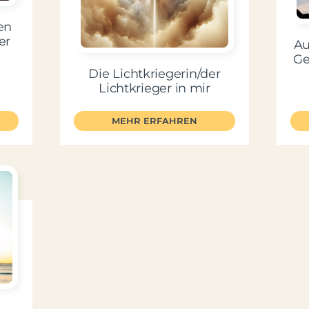
en
er
Au
Ge
Die Lichtkriegerin/der
Lichtkrieger in mir
MEHR ERFAHREN