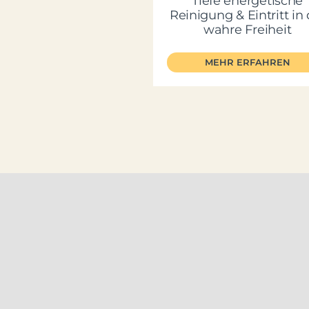
Tiefe energetische
Reinigung & Eintritt in 
wahre Freiheit
MEHR ERFAHREN
© 2022 Stephan Me