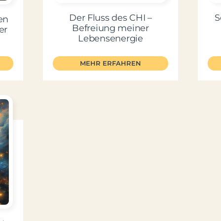
Der Fluss des CHI –
S
en
Befreiung meiner
er
Lebensenergie
MEHR ERFAHREN