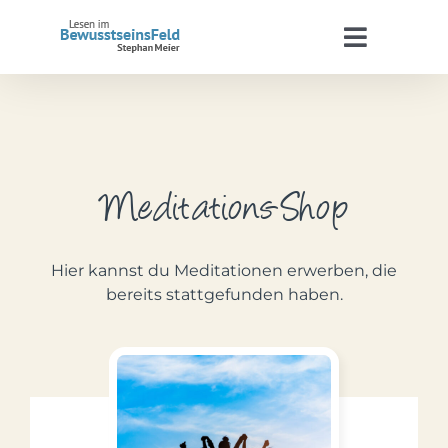
Zum
Inhalt
Toggle
springen
Navigat
Start
Stephan Meier
Meditations-Shop
BewusstseinsFeld
Hier kannst du Meditationen erwerben, die
Termine
bereits stattgefunden haben.
Kontakt
WooCommerce Warenkorb