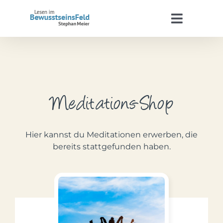
Zum
Inhalt
Toggle
springen
Navigat
Start
Stephan Meier
Meditations-Shop
BewusstseinsFeld
Hier kannst du Meditationen erwerben, die
Termine
bereits stattgefunden haben.
Kontakt
WooCommerce Warenkorb