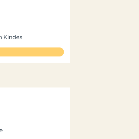
n Kindes
e