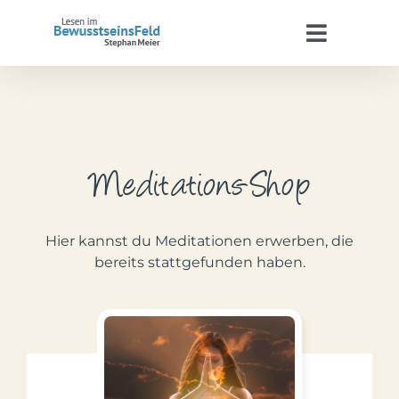
Zum
Inhalt
Toggle
springen
Navigat
Start
Stephan Meier
Meditations-Shop
BewusstseinsFeld
Hier kannst du Meditationen erwerben, die
Termine
bereits stattgefunden haben.
Kontakt
WooCommerce Warenkorb