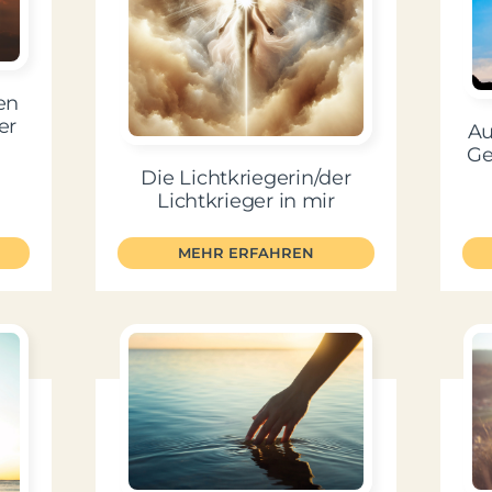
en
er
Au
Ge
Die Lichtkriegerin/der
Lichtkrieger in mir
MEHR ERFAHREN