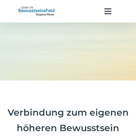
Zum
Inhalt
Toggle
springen
Navigat
Start
Stephan Meier
BewusstseinsFeld
Termine
Kontakt
Verbindung zum eigenen
höheren Bewusstsein
WooCommerce Warenkorb