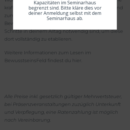
Kapazitäten im Seminarhaus
begrenzt sind. Bitte kläre dies vor
kraftvolle Energien und Potenziale in dir öffnen und
deiner Anmeldung selbst mit dem
zum Ende des Workshops lässt du dir vom
Seminarhaus ab.
BewusstseinsFeld zeigen, welche praktischen
Schritte in deinem Alltag notwendig sind, um diese
dort vollständig zu etablieren.
Weitere Informationen zum Lesen im
BewusstseinsFeld findest du
hier
.
Alle Preise inkl. gesetzlich gültiger Mehrwertsteuer,
bei Präsenzveranstaltungen zuzüglich Unterkunft
und Verpflegung, eine Ratenzahlung ist möglich
nach Vereinbarung.