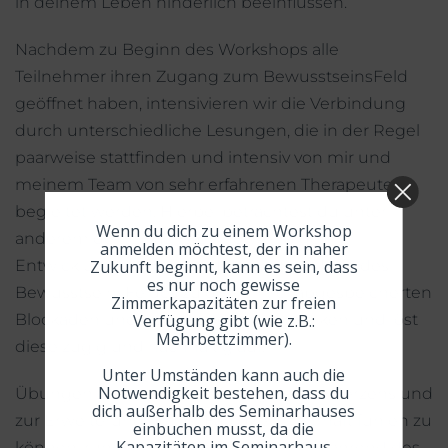
in deinem Leben hinderlich beeinflussen.
Nachdem zu Beginn des Workshops alle
Teilnehmer ihren Zugang zum BewusstseinsFeld
geöffnet haben, intensivieren wir die Verbindung
durch unterschiedliche Lesungen, die in der Regel
paarweise stattfinden und intensiv von mir und
meinem Team von sehr erfahrenen Therapeuten
begleitet werden. Hierbei betrachtest du unter
Wenn du dich zu einem Workshop
anderem deine nächsten notwendigen
anmelden möchtest, der in naher
Zukunft beginnt, kann es sein, dass
Entwicklungsschritte und du reist mit Hilfe des
es nur noch gewisse
BewusstseinsFeldes zu deinen tief abgespeicherten
Zimmerkapazitäten zur freien
Verfügung gibt (wie z.B.:
Blockaden und hemmenden Thematiken und löst
Mehrbettzimmer).
diese zügig und nachhaltig auf.
Unter Umständen kann auch die
Notwendigkeit bestehen, dass du
Übungen zur weiteren Öffnung deines Herzens und
dich außerhalb des Seminarhauses
zur Erweiterung deiner Fähigkeit wahrhaft fühlen zu
einbuchen musst, da die
Kapazitäten im Seminarhaus
können, runden den Weg ab, den du während des