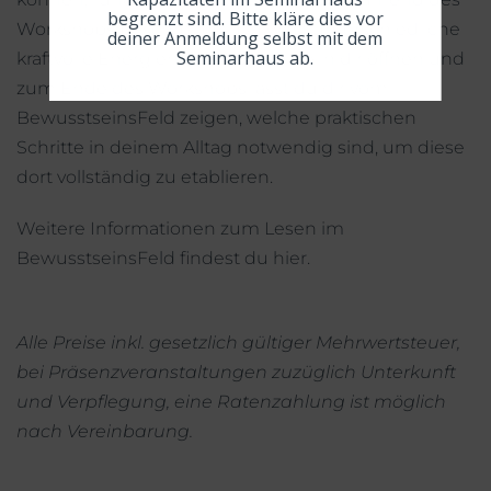
begrenzt sind. Bitte kläre dies vor
Workshops beschreitest. Du wirst unterschiedliche
deiner Anmeldung selbst mit dem
Seminarhaus ab.
kraftvolle Energien und Potenziale in dir öffnen und
zum Ende des Workshops lässt du dir vom
BewusstseinsFeld zeigen, welche praktischen
Schritte in deinem Alltag notwendig sind, um diese
dort vollständig zu etablieren.
Weitere Informationen zum Lesen im
BewusstseinsFeld findest du
hier
.
Alle Preise inkl. gesetzlich gültiger Mehrwertsteuer,
bei Präsenzveranstaltungen zuzüglich Unterkunft
und Verpflegung, eine Ratenzahlung ist möglich
nach Vereinbarung.