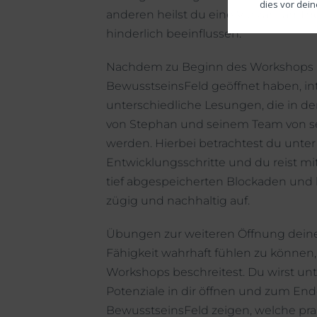
dies vor dei
anderen heilst du eine Vielzahl an 
hinderlich beeinflussen.
Nachdem zu Beginn des Workshops a
BewusstseinsFeld geöffnet haben, in
unterschiedliche Lesungen, die in de
von Stephan und seinem Team von se
werden. Hierbei betrachtest du unt
Entwicklungsschritte und du reist mi
tief abgespeicherten Blockaden un
zügig und nachhaltig auf.
Übungen zur weiteren Öffnung deine
Fähigkeit wahrhaft fühlen zu könne
Workshops beschreitest. Du wirst unt
Potenziale in dir öffnen und zum En
BewusstseinsFeld zeigen, welche prak