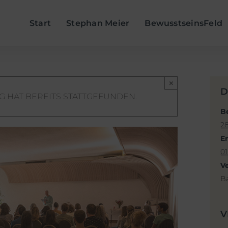
Start
Stephan Meier
BewusstseinsFeld
×
D
G HAT BEREITS STATTGEFUNDEN.
B
28
E
01
V
B
V