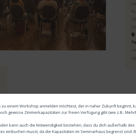
S
Ku
3
D
T
+4
Ve
 zu einem Workshop anmelden möchtest, der in naher Zukunft beginnt, k
noch gewisse Zimmerkapazitäten zur freien Verfügung gibt (wie z.B.: Mehr
Zugang zum BewusstseinsFeld und wie du
den kann auch die Notwendigkeit bestehen, dass du dich außerhalb des
arbeiten kannst. Anhand unterschiedlicher
s einbuchen musst, da die Kapazitäten im Seminarhaus begrenzt sind. Bi
herheit im Umgang mit dem Feld, zum