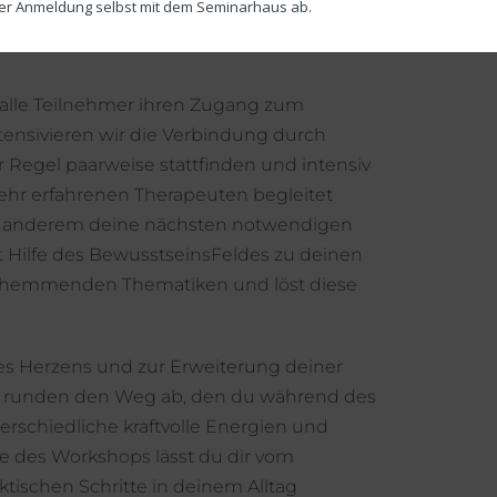
ner Anmeldung selbst mit dem Seminarhaus ab.
Themen, die dich gerade in deinem Leben
lle Teilnehmer ihren Zugang zum
tensivieren wir die Verbindung durch
r Regel paarweise stattfinden und intensiv
hr erfahrenen Therapeuten begleitet
er anderem deine nächsten notwendigen
t Hilfe des BewusstseinsFeldes zu deinen
d hemmenden Thematiken und löst diese
s Herzens und zur Erweiterung deiner
n, runden den Weg ab, den du während des
erschiedliche kraftvolle Energien und
de des Workshops lässt du dir vom
tischen Schritte in deinem Alltag