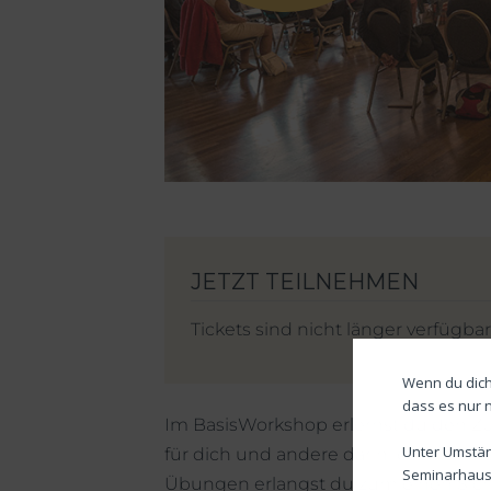
Tickets sind nicht länger verfügbar
Wenn du dich
dass es nur 
Im BasisWorkshop erlernst du den 
Unter Umstän
für dich und andere darin lesen und 
Seminarhause
Übungen erlangst du zum einen Sic