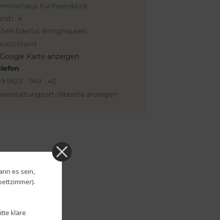
eminarhaus Fünfseenblick
rstr. 4
4549 Edertal-Bringhausen
,
eutschland
Google Karte anzeigen
elefon
9 5623 - 949 - 40
ranstaltungsort-Website anzeigen
ann es sein,
bettzimmer).
tte kläre