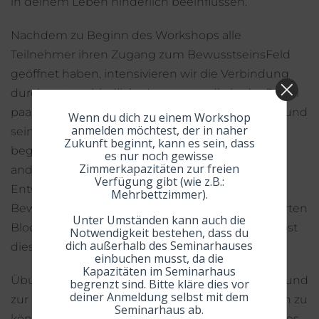
in deinem Leben hinderlich beeinflussen.
Nachdem zu Beginn des Workshops alle
Teilnehmer ihren Zugang zum BewusstseinsFeld
geöffnet haben, intensivieren wir die Verbindung
durch unterschiedliche Lesungen, die in der Regel
paarweise stattfinden und intensiv von Stephan und
Wenn du dich zu einem Workshop
anmelden möchtest, der in naher
seinem Team von sehr erfahrenen Therapeuten
Zukunft beginnt, kann es sein, dass
begleitet werden. Hierbei betrachtest du unter
es nur noch gewisse
Zimmerkapazitäten zur freien
anderem deine nächsten notwendigen
Verfügung gibt (wie z.B.:
Entwicklungsschritte und du reist mit Hilfe des
Mehrbettzimmer).
BewusstseinsFeldes zu deinen tief abgespeicherten
Unter Umständen kann auch die
Blockaden und hemmenden Thematiken und löst
Notwendigkeit bestehen, dass du
dich außerhalb des Seminarhauses
diese zügig und nachhaltig auf.
einbuchen musst, da die
Kapazitäten im Seminarhaus
Übungen zur weiteren Öffnung deines Herzens und
begrenzt sind. Bitte kläre dies vor
deiner Anmeldung selbst mit dem
zur Erweiterung deiner Fähigkeit wahrhaft fühlen zu
Seminarhaus ab.
können, runden den Weg ab, den du während des