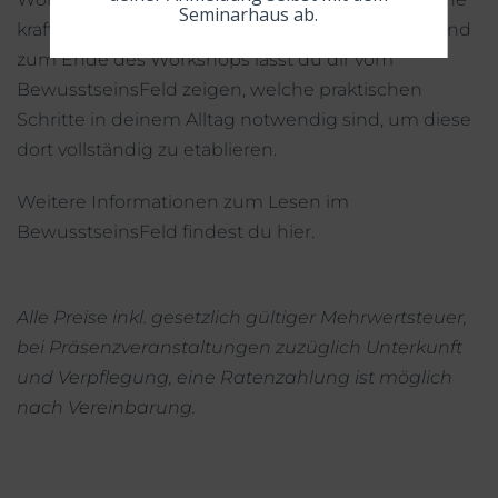
Seminarhaus ab.
kraftvolle Energien und Potenziale in dir öffnen und
zum Ende des Workshops lässt du dir vom
BewusstseinsFeld zeigen, welche praktischen
Schritte in deinem Alltag notwendig sind, um diese
dort vollständig zu etablieren.
Weitere Informationen zum Lesen im
BewusstseinsFeld findest du
hier
.
Alle Preise inkl. gesetzlich gültiger Mehrwertsteuer,
bei Präsenzveranstaltungen zuzüglich Unterkunft
und Verpflegung, eine Ratenzahlung ist möglich
nach Vereinbarung.