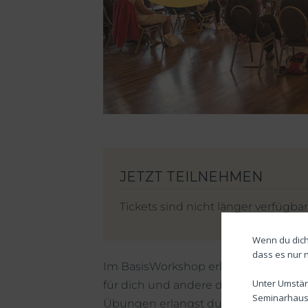
Tickets sind nicht länger verfügbar
Wenn du dich
dass es nur 
Im BasisWorkshop erlernst du den 
Unter Umstän
für dich und andere darin lesen und 
Seminarhause
Übungen erlangst du zum einen Sic