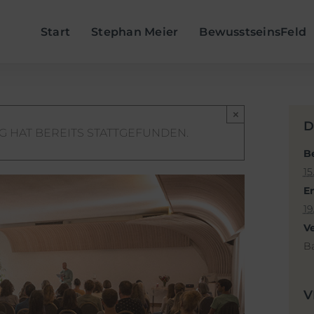
Start
Stephan Meier
BewusstseinsFeld
×
D
G HAT BEREITS STATTGEFUNDEN.
B
15
E
19
V
B
V