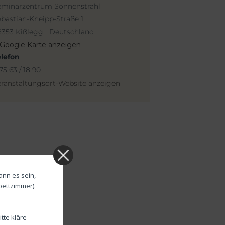
eminarzentrum Sonnenstrahl
bastian-Kneipp-Straße 1
8353 Kißlegg
,
Deutschland
Google Karte anzeigen
elefon
75 63 / 18 90
ranstaltungsort-Website anzeigen
ann es sein,
bettzimmer).
tte kläre