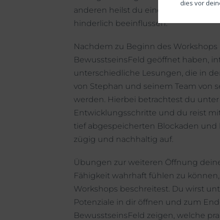
dies vor dei
anderen heilst du eine Vielzahl an 
hinderlich beeinflussen.
Nachdem zu Beginn des Workshops a
BewusstseinsFeld geöffnet haben, in
unterschiedliche Lesungen, die in de
von Stephan und seinem Team von se
werden. Hierbei betrachtest du unt
Entwicklungsschritte und du reist mi
tief abgespeicherten Blockaden un
zügig und nachhaltig auf.
Übungen zur weiteren Öffnung deine
Fähigkeit wahrhaft fühlen zu könne
Workshops beschreitest. Du wirst unt
Potenziale in dir öffnen und zum En
BewusstseinsFeld zeigen, welche prak