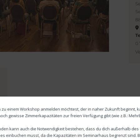
S
Se
8
T
0 
Ve
 zu einem Workshop anmelden möchtest, der in naher Zukunft beginnt, k
noch gewisse Zimmerkapazitäten zur freien Verfügung gibt (wie z.B.: Mehr
Zugang zum BewusstseinsFeld und wie du
den kann auch die Notwendigkeit bestehen, dass du dich außerhalb des
arbeiten kannst. Anhand unterschiedlicher
s einbuchen musst, da die Kapazitäten im Seminarhaus begrenzt sind. Bi
herheit im Umgang mit dem Feld, zum