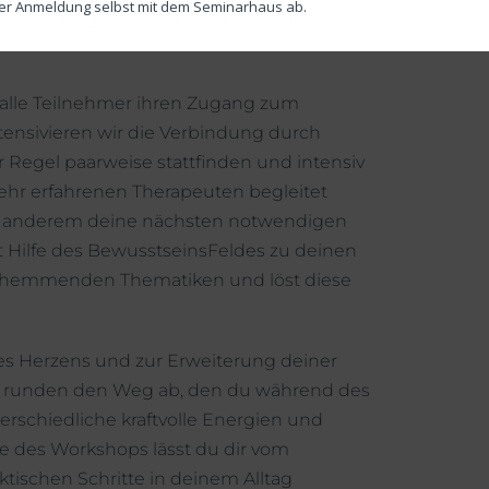
ner Anmeldung selbst mit dem Seminarhaus ab.
Themen, die dich gerade in deinem Leben
lle Teilnehmer ihren Zugang zum
tensivieren wir die Verbindung durch
r Regel paarweise stattfinden und intensiv
hr erfahrenen Therapeuten begleitet
er anderem deine nächsten notwendigen
t Hilfe des BewusstseinsFeldes zu deinen
d hemmenden Thematiken und löst diese
s Herzens und zur Erweiterung deiner
n, runden den Weg ab, den du während des
erschiedliche kraftvolle Energien und
de des Workshops lässt du dir vom
tischen Schritte in deinem Alltag