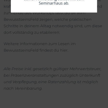
Seminarhaus ab.
kraftvolle Energien und Potenziale in dir öffnen und
zum Ende des Workshops lässt du dir vom
BewusstseinsFeld zeigen, welche praktischen
Schritte in deinem Alltag notwendig sind, um diese
dort vollständig zu etablieren.
Weitere Informationen zum Lesen im
BewusstseinsFeld findest du
hier
.
Alle Preise inkl. gesetzlich gültiger Mehrwertsteuer,
bei Präsenzveranstaltungen zuzüglich Unterkunft
und Verpflegung, eine Ratenzahlung ist möglich
nach Vereinbarung.