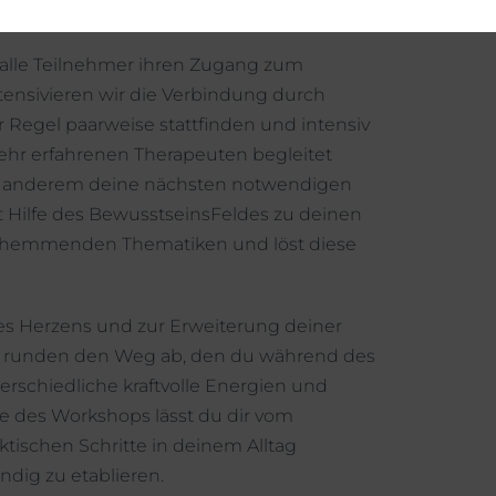
lle Teilnehmer ihren Zugang zum
tensivieren wir die Verbindung durch
r Regel paarweise stattfinden und intensiv
hr erfahrenen Therapeuten begleitet
er anderem deine nächsten notwendigen
t Hilfe des BewusstseinsFeldes zu deinen
d hemmenden Thematiken und löst diese
s Herzens und zur Erweiterung deiner
n, runden den Weg ab, den du während des
erschiedliche kraftvolle Energien und
de des Workshops lässt du dir vom
tischen Schritte in deinem Alltag
ndig zu etablieren.