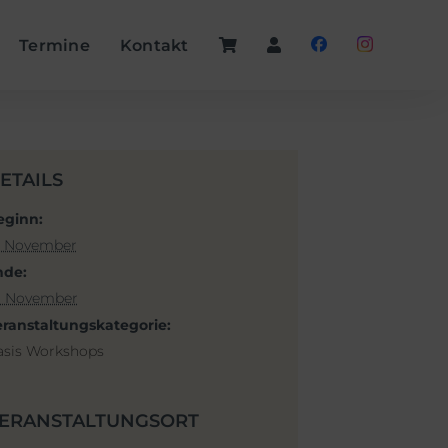
Termine
Kontakt
ETAILS
eginn:
7. November
nde:
1. November
eranstaltungskategorie:
asis Workshops
ERANSTALTUNGSORT