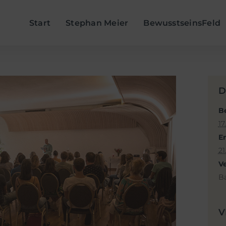
Start
Stephan Meier
BewusstseinsFeld
D
B
1
E
2
V
B
V