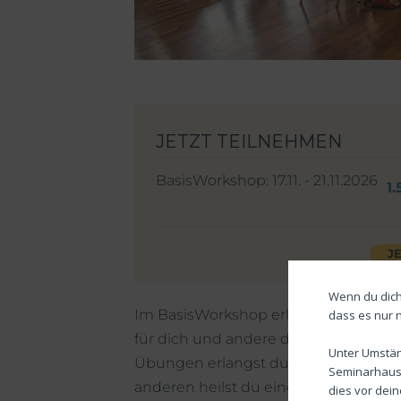
BasisWorkshop: 17.11. - 21.11.2026
1
J
Wenn du dich
Im BasisWorkshop erlernst du den 
dass es nur 
für dich und andere darin lesen und 
Unter Umstän
Übungen erlangst du zum einen Sic
Seminarhause
anderen heilst du eine Vielzahl an 
dies vor dei