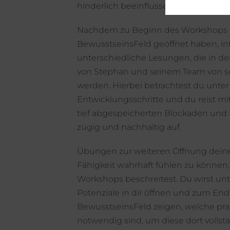
hinderlich beeinflussen.
Nachdem zu Beginn des Workshops a
BewusstseinsFeld geöffnet haben, in
unterschiedliche Lesungen, die in de
von Stephan und seinem Team von se
werden. Hierbei betrachtest du unt
Entwicklungsschritte und du reist mi
tief abgespeicherten Blockaden un
zügig und nachhaltig auf.
Übungen zur weiteren Öffnung deine
Fähigkeit wahrhaft fühlen zu könne
Workshops beschreitest. Du wirst unt
Potenziale in dir öffnen und zum En
BewusstseinsFeld zeigen, welche prak
notwendig sind, um diese dort vollstä