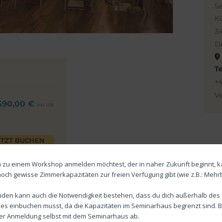
S
Ku
3
D
T
+4
Ve
.590,00
€
inkl. USt
ETZT BUCHEN
 zu einem Workshop anmelden möchtest, der in naher Zukunft beginnt, k
Zugang zum BewusstseinsFeld und wie du
noch gewisse Zimmerkapazitäten zur freien Verfügung gibt (wie z.B.: Mehr
arbeiten kannst. Anhand unterschiedlicher
den kann auch die Notwendigkeit bestehen, dass du dich außerhalb des
herheit im Umgang mit dem Feld, zum
s einbuchen musst, da die Kapazitäten im Seminarhaus begrenzt sind. Bi
Themen, die dich gerade in deinem Leben
ner Anmeldung selbst mit dem Seminarhaus ab.