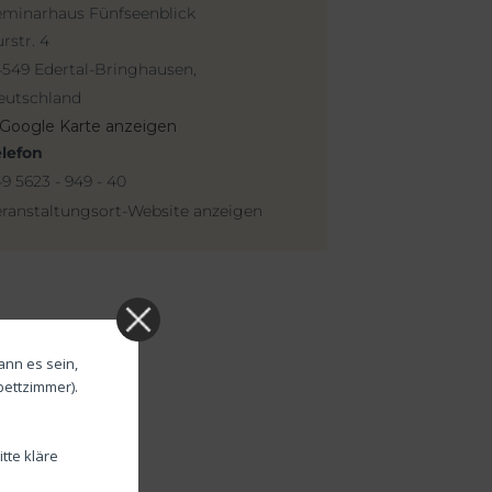
eminarhaus Fünfseenblick
rstr. 4
4549 Edertal-Bringhausen
,
eutschland
Google Karte anzeigen
elefon
9 5623 - 949 - 40
ranstaltungsort-Website anzeigen
ann es sein,
bettzimmer).
tte kläre