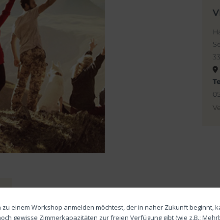
V
H
S
33
T
05
Ve
 zu einem Workshop anmelden möchtest, der in naher Zukunft beginnt, k
noch gewisse Zimmerkapazitäten zur freien Verfügung gibt (wie z.B.: Mehr