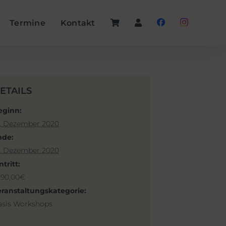
Termine
Kontakt
ETAILS
eginn:
4. Dezember 2020
nde:
8. Dezember 2020
ntritt:
290,00€
eranstaltungskategorie:
asis Workshops