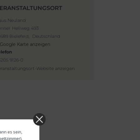
ERANSTALTUNGSORT
aus Neuland
enner Hellweg 493
689 Bielefeld
,
Deutschland
Google Karte anzeigen
elefon
205 9126-0
ranstaltungsort-Website anzeigen
ann es sein,
bettzimmer).