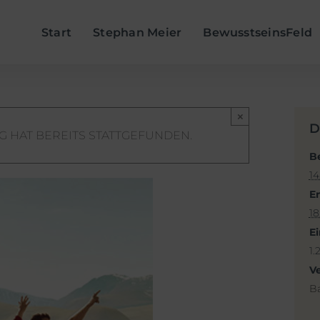
Start
Stephan Meier
BewusstseinsFeld
×
D
G HAT BEREITS STATTGEFUNDEN.
B
1
E
1
Ei
1.
V
B