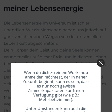
meiner Lebensenergie
Die Lebensenergie im Universum ist schier
unendlich. Wir als Menschen haben uns jedoch auf
ganz verschiedenen Wegen von der universellen
Lebenskraft abgeschnitten.
Dein Körper, dein Geist und deine Seele können
Wundervolles auf dieser Erde und in diesem Leben
bewirken, die Grundvoraussetzung dafür ist jedoch,
dass die Energie fließen kann.
Wenn du dich zu einem Workshop
anmelden möchtest, der in naher
Damit deine Lebensenergie – dein CHI – dich und
Zukunft beginnt, kann es sein, dass
dein Leben „tragen“ kann, betrachten wir in diesem
es nur noch gewisse
Zimmerkapazitäten zur freien
Workshop ausführlich deine energetischen
Verfügung gibt (wie z.B.:
Manipulationen, wir schauen, auf welche Art und
Mehrbettzimmer).
Weise dir Energie abgezogen wird und lösen die
Unter Umständen kann auch die
Ursachen dafür nachhaltig auf. Wir befreien und