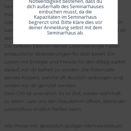
Notwendigkeit bestehen, dass du
dich außerhalb des Seminarhauses
heilen deinen Körper energetisch so weit wie
einbuchen musst, da die
möglich und integrieren ihn wieder in den
Kapazitäten im Seminarhaus
begrenzt sind. Bitte kläre dies vor
Lebensstrom und das hohe Bewusstsein. Dadurch
deiner Anmeldung selbst mit dem
kann dein Körper sich öffnen, sich verbinden und dir
Seminarhaus ab.
sein wahres Potenzial zur Verfügung stellen.
Die tieferen Ebenen deiner Lebensenergie halten
erstaunliche Veränderungen für dich bereit. Ein
Leben mit Energie und Freude für den Alltag wartet
darauf, von dir befreit zu werden. Die Potenziale
deines Körpers, welche oft deutlich verborgen sind,
wollen von dir genutzt werden.
Dein CHI ist unendlich. Es ist Zeit, wieder wahrhaft
zu leben. Lass uns den Staudamm öffnen, damit der
Lebensfluss endlich fließen kann.
Alle Preise inkl. gesetzlich gültiger Mehrwertsteuer,