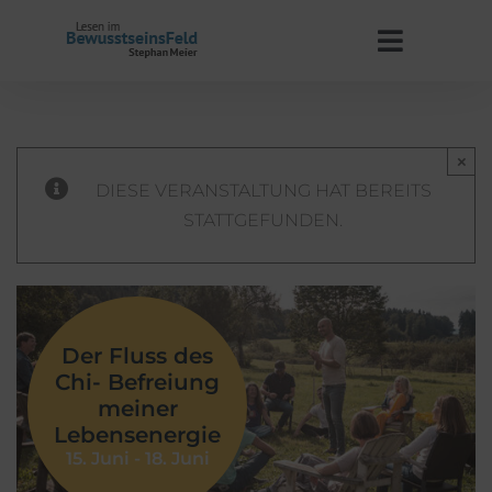
Zum
Inhalt
Toggle
springen
Navigat
Start
×
Stephan Meier
DIESE VERANSTALTUNG HAT BEREITS
STATTGEFUNDEN.
BewusstseinsFeld
Termine
Der Fluss des
Chi- Befreiung
Kontakt
meiner
Lebensenergie
15. Juni
-
18. Juni
WooCommerce Warenkorb