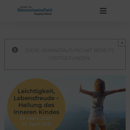
Zum
Inhalt
Toggle
springen
Navigat
Start
×
Stephan Meier
DIESE VERANSTALTUNG HAT BEREITS
STATTGEFUNDEN.
BewusstseinsFeld
Termine
Leichtigkeit,
Lebensfreude –
Kontakt
Heilung des
Inneren Kindes
29. März 2021
-
WooCommerce Warenkorb
01. April 2021