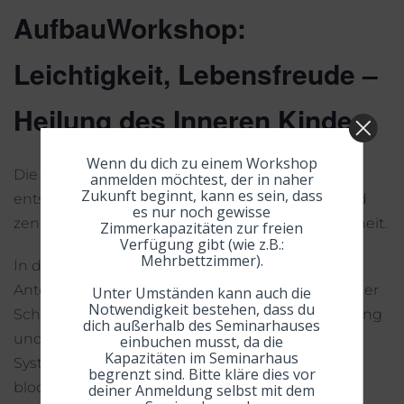
AufbauWorkshop:
Leichtigkeit, Lebensfreude –
Heilung des Inneren Kindes
Wenn du dich zu einem Workshop
Die Heilung des Inneren Kindes sowie der
anmelden möchtest, der in naher
Zukunft beginnt, kann es sein, dass
entstandenen Disharmonien in der Kindheit sind
es nur noch gewisse
zentrale Punkte auf dem Weg in die eigene Freiheit.
Zimmerkapazitäten zur freien
Verfügung gibt (wie z.B.:
Mehrbettzimmer).
In diesem Workshop erlösen wir mehrere innere
Anteile die Traurigkeit, Verbote, Abspaltungen oder
Unter Umständen kann auch die
Notwendigkeit bestehen, dass du
Schmerzen jedweder Art tragen. Durch die Heilung
dich außerhalb des Seminarhauses
und Integration dieser Inneren Kinder in dein
einbuchen musst, da die
Kapazitäten im Seminarhaus
System wirst du vollständiger und die dich
begrenzt sind. Bitte kläre dies vor
blockierenden Energien aus diesem Teil deiner
deiner Anmeldung selbst mit dem