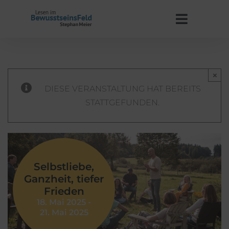
Zum
Inhalt
Toggle
springen
Navigat
Start
×
Stephan Meier
DIESE VERANSTALTUNG HAT BEREITS
STATTGEFUNDEN.
BewusstseinsFeld
Termine
Selbstliebe,
Ganzheit, tiefer
Kontakt
Frieden
18. Mai 2025
-
21. Mai 2025
WooCommerce Warenkorb