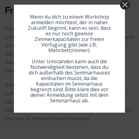
Frieden
Wenn du dich zu einem Workshop
anmelden möchtest, der in naher
Zukunft beginnt, kann es sein, dass
Wenn du es schaffen willst, wahrhaft mit deiner
es nur noch gewisse
Umwelt in Verbindung gehen zu können und wenn
Zimmerkapazitäten zur freien
Verfügung gibt (wie z.B.:
du ein Leben leben möchtest, das von liebevollen
Mehrbettzimmer).
Beziehungen jedweder Art gekennzeichnet ist,
Unter Umständen kann auch die
dann ist es wichtig, dass du zuerst lernst was es
Notwendigkeit bestehen, dass du
bedeutet dich selbst wirklich zu lieben.
dich außerhalb des Seminarhauses
einbuchen musst, da die
Kapazitäten im Seminarhaus
Bist du in der Lage ein Gefühl der Selbstliebe
begrenzt sind. Bitte kläre dies vor
aufrecht zu erhalten, wird sich dein Leben in allen
deiner Anmeldung selbst mit dem
Seminarhaus ab.
Facetten verändern. Du entwickelst dich von der
Getrenntheit zur Einheit, vom Mangel zur Fülle, von
Unruhe zu tiefem inneren Frieden.