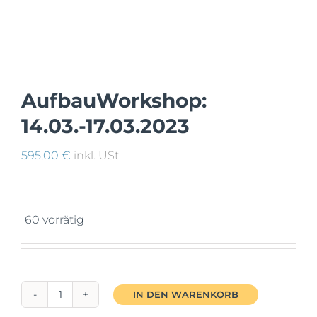
Mein Account
Facebook
AufbauWorkshop:
14.03.-17.03.2023
Instagram
595,00
€
inkl. USt
60 vorrätig
IN DEN WARENKORB
AufbauWorkshop: