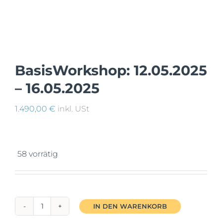
Mein Account
Facebook
BasisWorkshop: 12.05.2025
– 16.05.2025
Instagram
1.490,00
€
inkl. USt
58 vorrätig
IN DEN WARENKORB
BasisWorkshop: