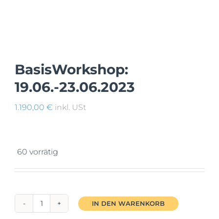
Mein Account
Facebook
BasisWorkshop:
19.06.-23.06.2023
Instagram
1.190,00
€
inkl. USt
60 vorrätig
IN DEN WARENKORB
BasisWorkshop: