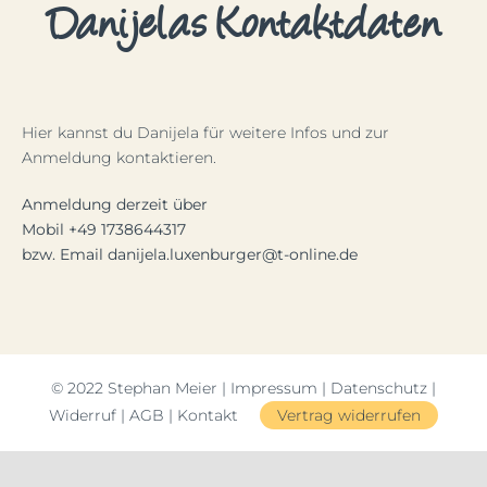
Danijelas Kontaktdaten
Mein Account
Facebook
Hier kannst du Danijela für weitere Infos und zur
Anmeldung kontaktieren.
Instagram
Anmeldung derzeit über
Mobil +49 1738644317
bzw. Email danijela.luxenburger@t-online.de
© 2022 Stephan Meier |
Impressum
|
Datenschutz
|
Widerruf
|
AGB
|
Kontakt
Vertrag widerrufen