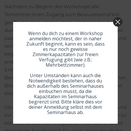
Nachdem zu Beginn des Workshops alle
Teilnehmer ihren Zugang zum BewusstseinsFeld
geöffnet haben, intensivieren wir die Verbindung
durch unterschiedliche Lesungen, die in der Regel
Wenn du dich zu einem Workshop
paarweise stattfinden und intensiv von Stephan und
anmelden möchtest, der in naher
Zukunft beginnt, kann es sein, dass
seinem Team von sehr erfahrenen Therapeuten
es nur noch gewisse
begleitet werden. Hierbei betrachtest du unter
Zimmerkapazitäten zur freien
Verfügung gibt (wie z.B.:
anderem deine nächsten notwendigen
Mehrbettzimmer).
Entwicklungsschritte und du reist mit Hilfe des
Unter Umständen kann auch die
BewusstseinsFeldes zu deinen tief abgespeicherten
Notwendigkeit bestehen, dass du
Blockaden und hemmenden Thematiken und löst
dich außerhalb des Seminarhauses
einbuchen musst, da die
diese zügig und nachhaltig auf.
Kapazitäten im Seminarhaus
begrenzt sind. Bitte kläre dies vor
deiner Anmeldung selbst mit dem
Übungen zur weiteren Öffnung deines Herzens und
Seminarhaus ab.
zur Erweiterung deiner Fähigkeit wahrhaft fühlen zu
können, runden den Weg ab, den du während des
Workshops beschreitest. Du wirst unterschiedliche