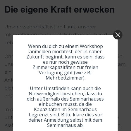
Die eigene Kraft erwecken
Unsere wahre Kraft ist im Laufe unserer
Inkarnationen und zusätzlich dazu auch in diesem
Leben schrittweise „verloren“ gegangen.
Wenn du dich zu einem Workshop
anmelden möchtest, der in naher
Zukunft beginnt, kann es sein, dass
Ohne diesen natürlichen Kraft- und Energiefluss in
es nur noch gewisse
uns ist es allerdings schwierig und oft sehr mühsam,
Zimmerkapazitäten zur freien
Verfügung gibt (wie z.B.:
ein Leben zu führen, das den eigenen
Mehrbettzimmer).
Anforderungen entspricht und die Möglichkeit
Unter Umständen kann auch die
bietet, den eigenen Lebensplan zur Gänze zu
Notwendigkeit bestehen, dass du
erfüllen.
dich außerhalb des Seminarhauses
einbuchen musst, da die
Kapazitäten im Seminarhaus
In diesem Workshop befreist du dich aus vielen
begrenzt sind. Bitte kläre dies vor
unterschiedlichen alten Verbindungen, die deine
deiner Anmeldung selbst mit dem
Seminarhaus ab.
Kraft daran hindern, frei fließen zu können. Du löst