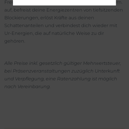
Fremdenergien, alte Verträge, Manipulationen uvm.
auf, befreist deine Energiezentren von tiefsitzenden
Blockierungen, erlöst Kräfte aus deinen
Schattenanteilen und verbindest dich wieder mit
Ur-Energien, die auf natürliche Weise zu dir
gehören.
Alle Preise inkl. gesetzlich gültiger Mehrwertsteuer,
bei Präsenzveranstaltungen zuzüglich Unterkunft
und Verpflegung, eine Ratenzahlung ist möglich
nach Vereinbarung.