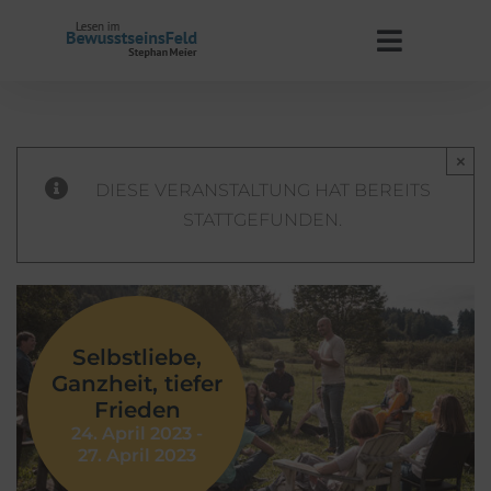
Zum
Inhalt
Toggle
springen
Navigat
Start
×
Stephan Meier
DIESE VERANSTALTUNG HAT BEREITS
STATTGEFUNDEN.
BewusstseinsFeld
Termine
Selbstliebe,
Ganzheit, tiefer
Kontakt
Frieden
24. April 2023
-
27. April 2023
WooCommerce Warenkorb