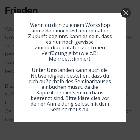
Frieden
Wenn du dich zu einem Workshop
Wenn du es schaffen willst, wahrhaft mit deiner
anmelden möchtest, der in naher
Zukunft beginnt, kann es sein, dass
Umwelt in Verbindung gehen zu können und wenn
es nur noch gewisse
du ein Leben leben möchtest, das von liebevollen
Zimmerkapazitäten zur freien
Verfügung gibt (wie z.B.:
Beziehungen jedweder Art gekennzeichnet ist,
Mehrbettzimmer).
dann ist es wichtig, dass du zuerst lernst was es
Unter Umständen kann auch die
bedeutet dich selbst wirklich zu lieben.
Notwendigkeit bestehen, dass du
dich außerhalb des Seminarhauses
Bist du in der Lage ein Gefühl der Selbstliebe
einbuchen musst, da die
Kapazitäten im Seminarhaus
aufrecht zu erhalten, wird sich dein Leben in allen
begrenzt sind. Bitte kläre dies vor
Facetten verändern. Du entwickelst dich von der
deiner Anmeldung selbst mit dem
Seminarhaus ab.
Getrenntheit zur Einheit, vom Mangel zur Fülle, von
Unruhe zu tiefem inneren Frieden.