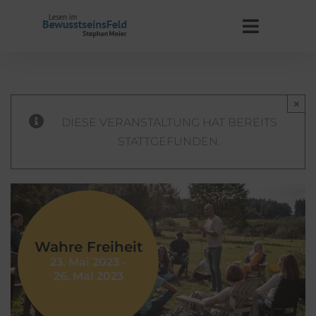
Zum
Inhalt
Toggle
springen
Navigat
Start
×
Stephan Meier
DIESE VERANSTALTUNG HAT BEREITS
STATTGEFUNDEN.
BewusstseinsFeld
Termine
Wahre Freiheit
Kontakt
23. Mai 2023
-
26. Mai 2023
WooCommerce Warenkorb