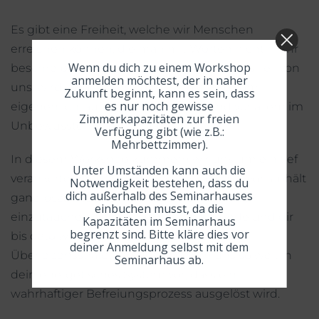
Es gibt eine Freiheit, welche wir Menschen
erreichen können, die man mit Worten nicht mehr
Wenn du dich zu einem Workshop
beschreiben kann. Diese Freiheit ist bereits Teil von
anmelden möchtest, der in naher
uns, wird jedoch von jedem selbst, also vom
Zukunft beginnt, kann es sein, dass
es nur noch gewisse
eigenen Ich, auf bewusster Ebene und vor allem im
Zimmerkapazitäten zur freien
Unbewussten stark eingegrenzt.
Verfügung gibt (wie z.B.:
Mehrbettzimmer).
In diesem Workshop kümmern wir uns um ein tief
Unter Umständen kann auch die
verankertes Wollen in dir, welches dich davon abhält
Notwendigkeit bestehen, dass du
dich außerhalb des Seminarhauses
ganz loszulassen und in den großen Fluss
einbuchen musst, da die
einzutauchen. Wir betrachten tiefsitzende und dir
Kapazitäten im Seminarhaus
begrenzt sind. Bitte kläre dies vor
bis dato wahrscheinlich unbekannte
deiner Anmeldung selbst mit dem
Überlebensstrategien und arbeiten uns so weit in
Seminarhaus ab.
dein energetisches System vor, dass ein
wahrhaftiger Befreiungsprozess ausgelöst wird.