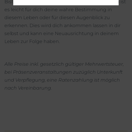
Bist du mit deinem wahren Selbst verbunden, so ist
es leicht für dich deine wahre Bestimmung in
diesem Leben oder für diesen Augenblick zu
erkennen. Dies wird dich ankommen lassen in dir
selbst und kann eine Neuausrichtung in deinem
Leben zur Folge haben.
Alle Preise inkl. gesetzlich gültiger Mehrwertsteuer,
bei Präsenzveranstaltungen zuzüglich Unterkunft
und Verpflegung, eine Ratenzahlung ist möglich
nach Vereinbarung.