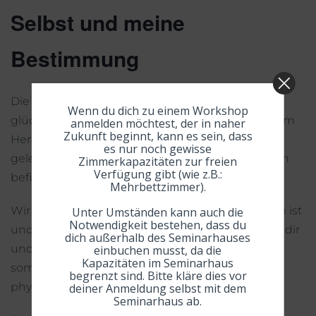
Selbst und meine
Bestimmung
Die Verbindung zum wahren Selbst erzeugt ein
Wenn du dich zu einem Workshop
glückseliges Feuerwerk in deinem Körper, deinem
anmelden möchtest, der in naher
Zukunft beginnt, kann es sein, dass
Herz und deinem Geist. Du fühlst dich getragen,
es nur noch gewisse
geleitet und richtig an dem Platz, an dem du dich
Zimmerkapazitäten zur freien
Verfügung gibt (wie z.B.:
befindest.
Mehrbettzimmer).
Wir gehen energetisch so „hoch“, wie es möglich ist
Unter Umständen kann auch die
Notwendigkeit bestehen, dass du
und etablieren und realisieren diese Energien in dir
dich außerhalb des Seminarhauses
und deinem Körper. Einmal mehr verbinden wir
einbuchen musst, da die
Kapazitäten im Seminarhaus
somit die hohen geistigen Ebenen mit der
begrenzt sind. Bitte kläre dies vor
physischen Welt.
deiner Anmeldung selbst mit dem
Seminarhaus ab.