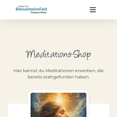
Zum
Inhalt
Toggle
springen
Navigat
Start
Stephan Meier
Meditations-Shop
BewusstseinsFeld
Hier kannst du Meditationen erwerben, die
Termine
bereits stattgefunden haben.
Kontakt
WooCommerce Warenkorb