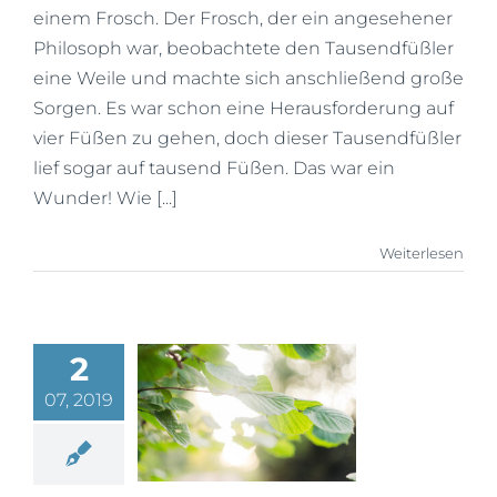
einem Frosch. Der Frosch, der ein angesehener
Mein Account
Philosoph war, beobachtete den Tausendfüßler
eine Weile und machte sich anschließend große
Sorgen. Es war schon eine Herausforderung auf
Facebook
vier Füßen zu gehen, doch dieser Tausendfüßler
lief sogar auf tausend Füßen. Das war ein
Instagram
Wunder! Wie [...]
Weiterlesen
2
07, 2019