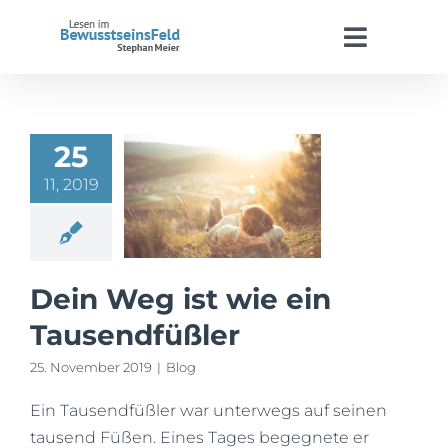
Zum
Inhalt
Toggle
springen
Navigat
Start
25
Stephan Meier
11, 2019
BewusstseinsFeld
Termine
Dein Weg ist wie ein
Tausendfüßler
Kontakt
25. November 2019
|
Blog
Ein Tausendfüßler war unterwegs auf seinen
WooCommerce Warenkorb
tausend Füßen. Eines Tages begegnete er